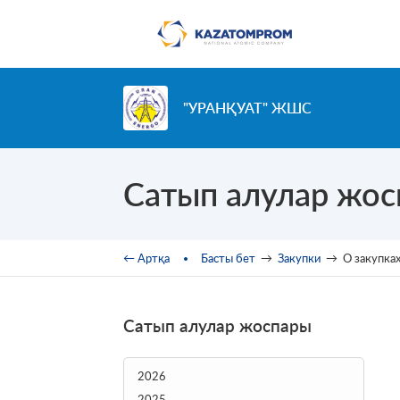
Skip to main content
"УРАНҚУАТ" ЖШС
Сатып алулар жо
You are here
← Артқа
Басты бет
→
Закупки
→
О закупка
Сатып алулар жоспары
2026
2025