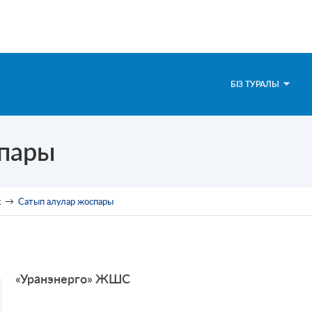
БІЗ ТУРАЛЫ
спары
х
→
Сатып алулар жоспары
«Уранэнерго» ЖШС