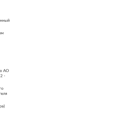
м
онный
ем
ию АО
2 -
го
теля
ра)
м