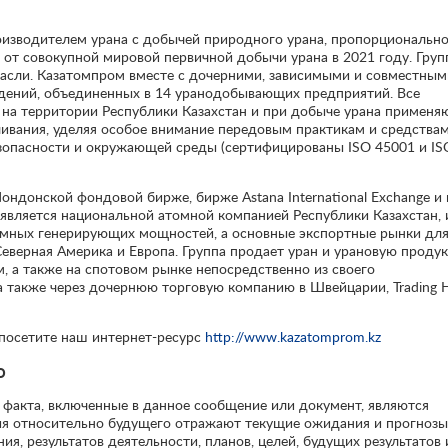
изводителем урана с добычей природного урана, пропорциональн
 от совокупной мировой первичной добычи урана в 2021 году. Груп
расли. Казатомпром вместе с дочерними, зависимыми и совместным
дений, объединенных в 14 уранодобывающих предприятий. Все
а территории Республики Казахстан и при добыче урана применя
вания, уделяя особое внимание передовым практикам и средства
зопасности и окружающей среды (сертифицированы ISO 45001 и IS
донской фондовой бирже, бирже Astana International Exchange и 
является национальной атомной компанией Республики Казахстан, 
омных генерирующих мощностей, а основные экспортные рынки дл
Северная Америка и Европа. Группа продает уран и урановую проду
, а также на спотовом рынке непосредственно из своего
, а также через дочернюю торговую компанию в Швейцарии, Trading 
посетите наш интернет-ресурс
http://www.kazatomprom.kz
о
о факта, включенные в данное сообщение или документ, являются
ия относительно будущего отражают текущие ожидания и прогнозы
я, результатов деятельности, планов, целей, будущих результатов 