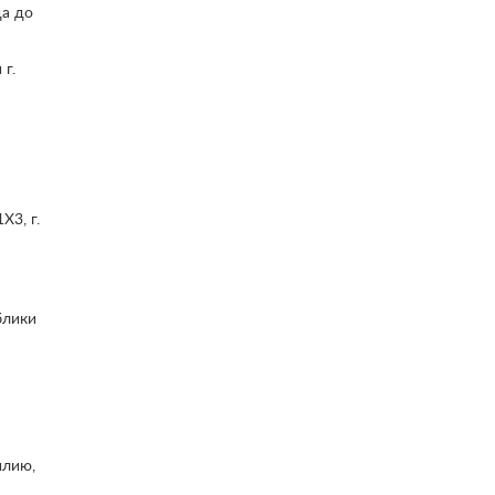
да до
 г.
X3, г.
блики
илию,