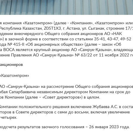
 компания «Казатомпром» (далее - «Компания», «Казатомпром» или
спублика Казахстан, Z05T1X3, г. Астана, ул. Сыганак, строение 17/
ведении внеочередного Общего собрания акционеров АО «НАК
) в заочной форме в соответствии со статьями 35-41, 43-47, 49-52
ода № 415-II «Об акционерных обществах» (далее – закон «Об
ва ВОСА является крупный акционер АО «Самрук-Қазына», владеющ
ение Правления АО «Самрук-Қазына» № 63/22 от 11 ноября 2022 го
 акционеров
 «Казатомпром»
АО «Самрук-Қазына» на рассмотрение Общего собрания акционеро
нбая Сапарбаевича независимым директором Компании на срок до
в Компании (далее – «Совет директоров») в целом.
омпании положительного решения включение Жубаева А.С. в соста
торов в Совете директоров с семи до восьми, включая увеличение
 четырех.
одсчета результатов заочного голосования – 26 января 2023 года.