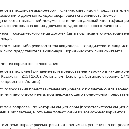
ен быть подписан акционером - физическим лицом (представителе
 сведений о документе, удостоверяющем его личность (номер
ыдачи, орган, выдавший документ, и индивидуальный идентификаци
ть представлена копия документа, удостоверяющего личность.
онера – юридического лица должен быть подписан его руководител
лица).
ского лица либо руководителя акционера – юридического лица или
а либо представителя акционера - юридического лица считается
дин из вариантов голосования.
ен быть получен Компанией или предоставлен нарочно в канцеляр
захстан, Z05T1X3, г. Астана, р-н Есиль, ул. Сыганак, строение 17/1
по времени г. Астаны).
го голосования представителем акционера к бюллетеню для заочно
сти или иного документа, подтверждающего полномочия представи
по тем вопросам, по которым акционером (представителем акционе
ый в бюллетене, и отмечен только один из возможных вариантов
томпром» вправе рассматривать и принимать решения по вопроса