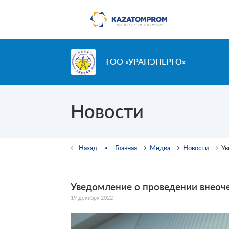
Перейти к основному содержанию
ТОО «УРАНЭНЕРГО»
Новости
Вы здесь
← Назад
Главная
→
Медиа
→
Новости
→
Ув
Уведомление о проведении внеоч
19 декабря 2022