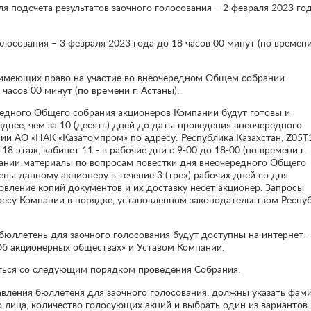
я подсчета результатов заочного голосования – 2 февраля 2023 го
олосования – 3 февраля 2023 года до 18 часов 00 минут (по времени
, имеющих право на участие во внеочередном Общем собрании
часов 00 минут (по времени г. Астаны).
едного Общего собрания акционеров Компании будут готовы и
днее, чем за 10 (десять) дней до даты проведения внеочередного
и АО «НАК «Казатомпром» по адресу: Республика Казахстан, Z05T1
 18 этаж, кабинет 11 - в рабочие дни с 9-00 до 18-00 (по времени г.
пании материалы по вопросам повестки дня внеочередного Общего
ны данному акционеру в течение 3 (трех) рабочих дней со дня
товление копий документов и их доставку несет акционер. Запросы
есу Компании в порядке, установленном законодательством Респу
бюллетень для заочного голосования будут доступны на интернет-
Об акционерных обществах» и Уставом Компании.
ься со следующим порядком проведения Собрания.
вления бюллетеня для заочного голосования, должны указать фам
о лица, количество голосующих акций и выбрать один из вариантов