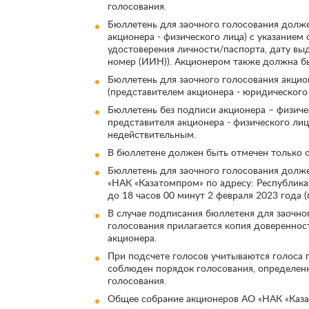
голосования.
Бюллетень для заочного голосования долж
акционера - физического лица) с указанием
удостоверения личности/паспорта, дату в
номер (ИИН)). Акционером также должна бы
Бюллетень для заочного голосования акци
(представителем акционера - юридического 
Бюллетень без подписи акционера – физиче
представителя акционера - физического лиц
недействительным.
В бюллетене должен быть отмечен только о
Бюллетень для заочного голосования долж
«НАК «Казатомпром» по адресу: Республика Ка
до 18 часов 00 минут 2 февраля 2023 года (
В случае подписания бюллетеня для заочно
голосования прилагается копия доверенно
акционера.
При подсчете голосов учитываются голоса 
соблюден порядок голосования, определенн
голосования.
Общее собрание акционеров АО «НАК «Каза