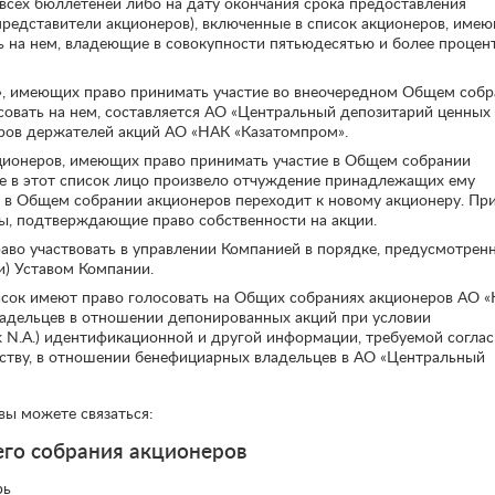
 всех бюллетеней либо на дату окончания срока предоставления
редставители акционеров), включенные в список акционеров, име
ть на нем, владеющие в совокупности пятьюдесятью и более процен
, имеющих право принимать участие во внеочередном Общем соб
овать на нем, составляется АО «Центральный депозитарий ценных
тров держателей акций АО «НАК «Казатомпром».
акционеров, имеющих право принимать участие в Общем собрании
ое в этот список лицо произвело отчуждение принадлежащих ему
 в Общем собрании акционеров переходит к новому акционеру. Пр
, подтверждающие право собственности на акции.
аво участвовать в управлении Компанией в порядке, предусмотрен
и) Уставом Компании.
сок имеют право голосовать на Общих собраниях акционеров АО 
адельцев в отношении депонированных акций при условии
nk N.A.) идентификационной и другой информации, требуемой согла
ству, в отношении бенефициарных владельцев в АО «Центральный
ы можете связаться:
го собрания акционеров
рь