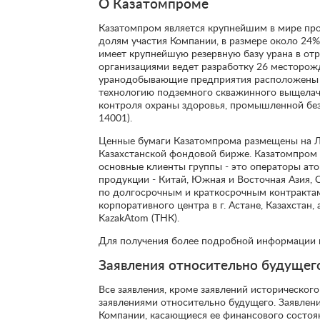
О Казатомпроме
Казатомпром является крупнейшим в мире про
долям участия Компании, в размере около 24%
имеет крупнейшую резервную базу урана в от
организациями ведет разработку 26 месторож
уранодобывающие предприятия расположены н
технологию подземного скважинного выщелачи
контроля охраны здоровья, промышленной бе
14001).
Ценные бумаги Казатомпрома размещены на Лон
Казахстанской фондовой бирже. Казатомпром 
основные клиенты группы - это операторы ат
продукции - Китай, Южная и Восточная Азия, 
по долгосрочным и краткосрочным контрактам
корпоративного центра в г. Астане, Казахстан
KazakAtom (ТНК).
Для получения более подробной информации 
Заявления относительно будущег
Все заявления, кроме заявлений историческог
заявлениями относительно будущего. Заявлен
Компании, касающиеся ее финансового состояни