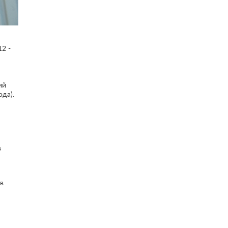
12 -
ий
да).
в
в