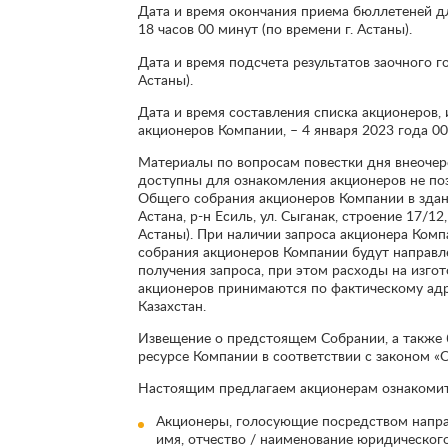
Дата и время окончания приема бюллетеней дл
18 часов 00 минут (по времени г. Астаны).
Дата и время подсчета результатов заочного г
Астаны).
Дата и время составления списка акционеров
акционеров Компании, – 4 января 2023 года 00 
Материалы по вопросам повестки дня внеочер
доступны для ознакомления акционеров не поз
Общего собрания акционеров Компании в здани
Астана, р-н Есиль, ул. Сыганак, строение 17/12,
Астаны). При наличии запроса акционера Ком
собрания акционеров Компании будут направле
получения запроса, при этом расходы на изго
акционеров принимаются по фактическому адр
Казахстан.
Извещение о предстоящем Собрании, а также 
ресурсе Компании в соответствии с законом «
Настоящим предлагаем акционерам ознакомит
Акционеры, голосующие посредством напра
имя, отчество / наименование юридическог