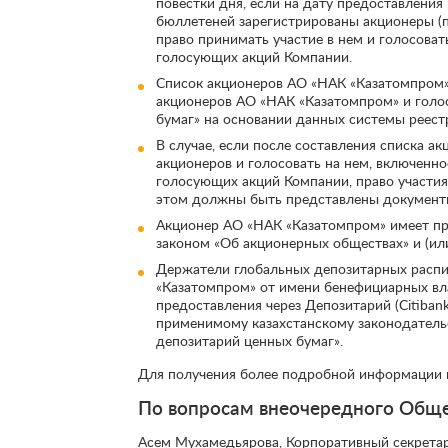
повестки дня, если на дату предоставления
бюллетеней зарегистрированы акционеры (п
право принимать участие в нем и голосова
голосующих акций Компании.
Список акционеров АО «НАК «Казатомпром»
акционеров АО «НАК «Казатомпром» и голос
бумаг» на основании данных системы реес
В случае, если после составления списка 
акционеров и голосовать на нем, включенн
голосующих акций Компании, право участия
этом должны быть представлены документы
Акционер АО «НАК «Казатомпром» имеет пр
законом «Об акционерных обществах» и (ил
Держатели глобальных депозитарных распи
«Казатомпром» от имени бенефициарных вл
предоставления через Депозитарий (Citiba
применимому казахстанскому законодатель
депозитарий ценных бумаг».
Для получения более подробной информации в
По вопросам внеочередного Обще
Асем Мухамедьярова, Корпоративный секрета