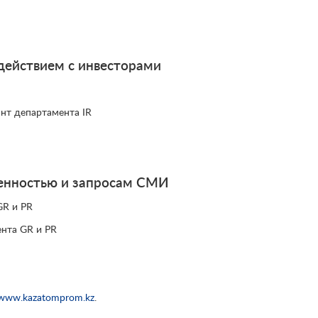
действием с инвесторами
ант департамента IR
венностью и запросам СМИ
GR и PR
ента GR и PR
www.kazatomprom.kz
.