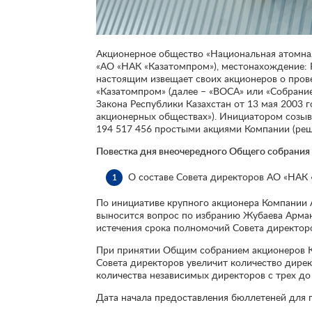
Акционерное общество «Национальная атомная
«АО «НАК «Казатомпром»), местонахождение: Ре
настоящим извещает своих акционеров о про
«Казатомпром» (далее – «ВОСА» или «Собрание»
Закона Республики Казахстан от 13 мая 2003 г
акционерных обществах»). Инициатором созы
194 517 456 простыми акциями Компании (реш
Повестка дня внеочередного Общего собрания
О составе Совета директоров АО «НАК
По инициативе крупного акционера Компании 
выносится вопрос по избранию Жубаева Арма
истечения срока полномочий Совета директоро
При принятии Общим собранием акционеров К
Совета директоров увеличит количество дирек
количества независимых директоров с трех до
Дата начала предоставления бюллетеней для п