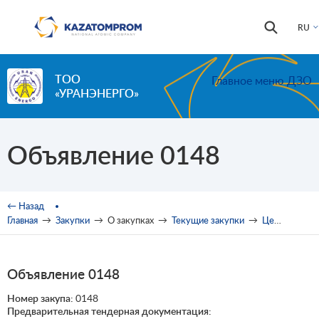
Перейти к основному содержанию
Форма
Поиск
RU
поиска
ТОО
Главное меню ДЗО
«УРАНЭНЕРГО»
Объявление 0148
Вы здесь
← Назад
Главная
→
Закупки
→
О закупках
→
Текущие закупки
→
Ценовые предложения
Объявление 0148
Номер закупа:
0148
Предварительная тендерная документация: