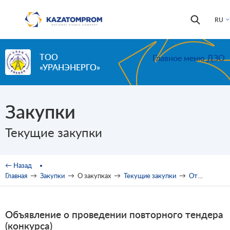
Перейти к основному содержанию
Форма
Поиск
RU
поиска
ТОО
Главное меню ДЗО
«УРАНЭНЕРГО»
Закупки
Текущие закупки
Вы здесь
← Назад
Главная
→
Закупки
→
О закупках
→
Текущие закупки
→
Открытый тендер
Объявление о проведении повторного тендера
(конкурса)