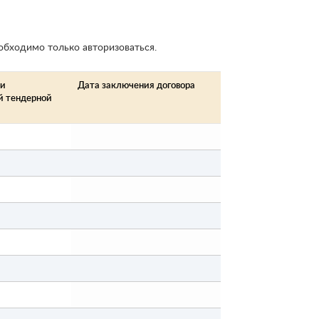
обходимо только авторизоваться.
ии
Дата заключения договора
й тендерной