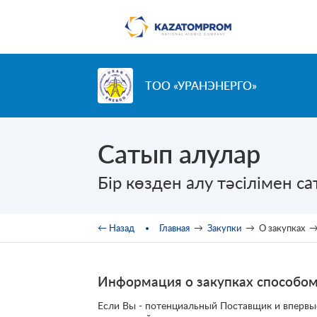
Перейти к основному содержанию
ТОО «УРАНЭНЕРГО»
Сатып алулар
Бір көзден алу тәсілімен с
Вы здесь
← Назад
Главная
→
Закупки
→
О закупках
Информация о закупках способом
Если Вы - потенциальный Поставщик и впервы