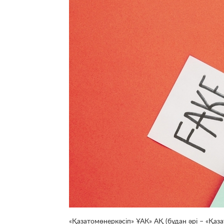
«Қазатомөнеркәсіп» ҰАК» АҚ (бұдан әрі – «Қаз