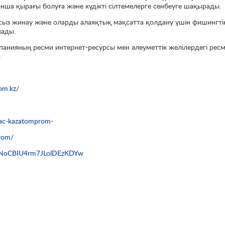
ынша қырағы болуға және күдікті сілтемелерге сенбеуге шақырады.
ңсыз жинау және оларды алаяқтық мақсатта қолдану үшін фишингті
нады.
панияның ресми интернет-ресурсы мен әлеуметтік желілердегі рес
:
om.kz/
nac-kazatomprom-
rom/
C5NoCBIU4rm7JLolDEzKDYw