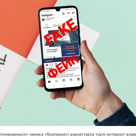
атомөнеркәсіп» немесе «Компания») азаматтарға түрлі интернет-ала