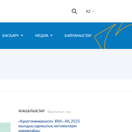
Іздестіру
Іздестіру
KZ
формасы
БАСҚАРУ
МЕДИА
БАЙЛАНЫСТАР
ЖАҢАЛЫҚТАР
Барлығын оқу
«Қазатомөнеркәсіп» ҰАК» АҚ 2025
жылдың қаржылық нәтижелерін
жариялайды