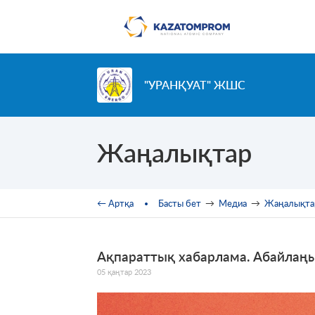
Skip to main content
"УРАНҚУАТ" ЖШС
Жаңалықтар
You are here
← Артқа
Басты бет
→
Медиа
→
Жаңалықта
Ақпараттық хабарлама. Абайлаңы
05 қаңтар 2023