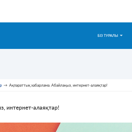
БІЗ ТУРАЛЫ
р
→
Ақпараттық хабарлама. Абайлаңыз, интернет-алаяқтар!
з, интернет-алаяқтар!