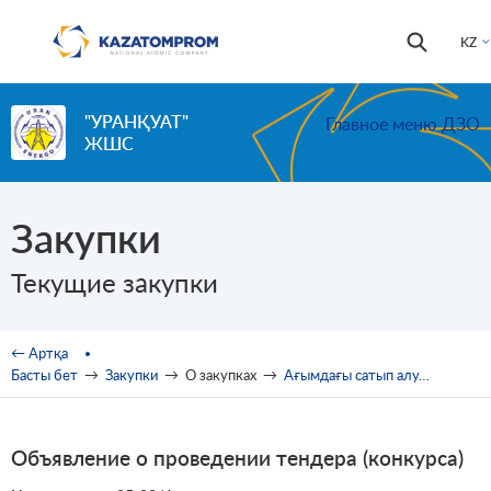
Skip to main content
Іздестір
Іздестіру
KZ
формас
"УРАНҚУАТ"
Главное меню ДЗО
ЖШС
Закупки
Текущие закупки
You are here
← Артқа
Басты бет
→
Закупки
→
О закупках
→
Ағымдағы сатып алулар
→
Аш
Объявление о проведении тендера (конкурса)