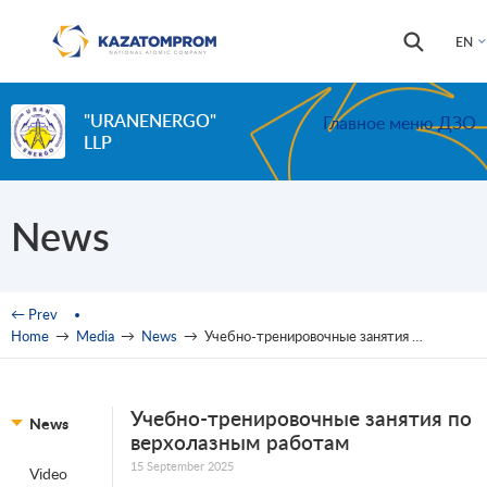
Skip to main content
Search
Search
EN
form
"URANENERGO"
Главное меню ДЗО
LLP
News
You are here
← Prev
Home
→
Media
→
News
→
Учебно-тренировочные занятия по верхолазным работам
Учебно-тренировочные занятия по
News
верхолазным работам
15 September 2025
Video