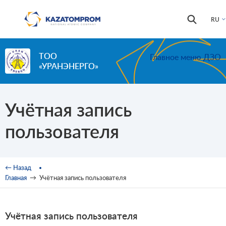
Перейти к основному содержанию
Форма
Поиск
RU
поиска
ТОО
Главное меню ДЗО
«УРАНЭНЕРГО»
Учётная запись
пользователя
Вы здесь
← Назад
Главная
→
Учётная запись пользователя
Учётная запись пользователя