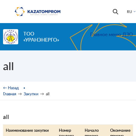
Перейти к основному содержанию
Форма
Поиск
RU
поиска
ТОО
Главное меню ДЗО
«УРАНЭНЕРГО»
all
Вы здесь
← Назад
Главная
→
Закупки
→
all
all
Наименование закупки
Номер
Начало
Окончание
тендера
приема
приема