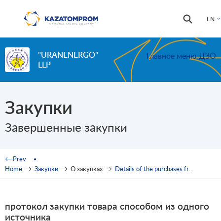
Skip to main content
Search
Search
EN
form
"URANENERGO"
Главное меню ДЗО
LLP
Закупки
Завершенные закупки
You are here
← Prev
Home
→
Закупки
→
О закупках
→
Details of the purchases from one source
протокол закупки товара способом из одного
источника