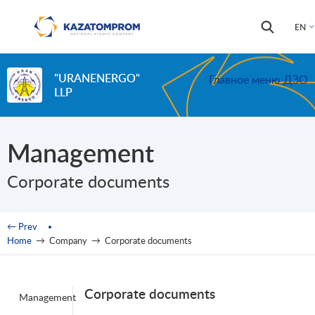
Skip to main content
Search
Search
EN
form
"URANENERGO"
Главное меню ДЗО
LLP
Management
Corporate documents
You are here
← Prev
Home
→
Company
→
Corporate documents
Corporate documents
Management